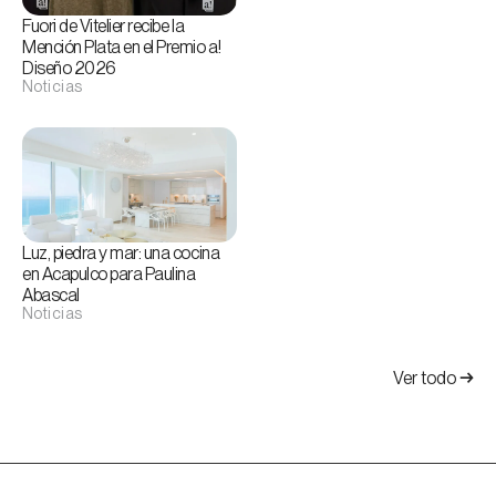
Fuori de Vitelier recibe la
Mención Plata en el Premio a!
Diseño 2026
Noticias
Luz, piedra y mar: una cocina
en Acapulco para Paulina
Abascal
Noticias
Ver todo
→