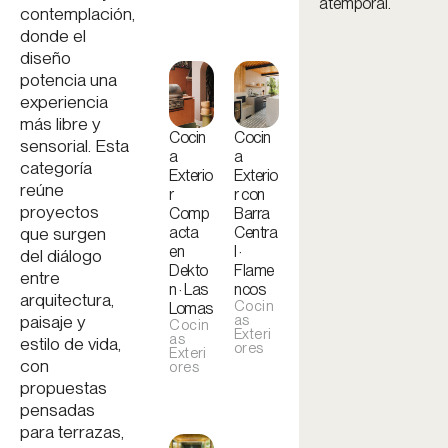
atemporal.
contemplación,
donde el
diseño
potencia una
experiencia
más libre y
Cocin
Cocin
sensorial. Esta
a
a
categoría
Exterio
Exterio
reúne
r
r con
proyectos
Comp
Barra
acta
Centra
que surgen
en
l ·
del diálogo
Dekto
Flame
entre
n · Las
ncos
arquitectura,
Cocin
Lomas
as
paisaje y
Cocin
Exteri
as
estilo de vida,
ores
Exteri
con
ores
propuestas
pensadas
para terrazas,