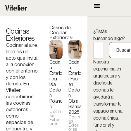
Casos de
Cocinas
¿Estás
Cocinas
Exteriores
Exteriores:
buscando algo?
Cocinar al aire
Buscar
libre es un
acto que invita
Nuestra
Cocin
Cocin
a la conexión
a
a
experiencia en
con el entorno
Exterio
Exterio
arquitectura y
y con los
r con
r Fuori
diseño de
demás. En
Isla
en
Vitelier,
Dekto
Dekto
cocinas te
n ·
n ·
concebimos
ayudará a
Polanc
Obra
las cocinas
transformar tu
o
Blanca
exteriores
espacio en una
Cocin
2025
como
as
Cocin
cocina única,
Exteri
as
espacios de
ores
funcional y
Exteri
encuentro y
ores