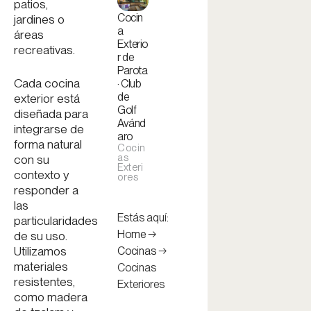
patios,
Cocin
jardines o
a
áreas
Exterio
recreativas.
r de
Parota
Cada cocina
· Club
de
exterior está
Golf
diseñada para
Avánd
integrarse de
aro
forma natural
Cocin
as
con su
Exteri
contexto y
ores
responder a
las
Estás aquí:
particularidades
Home
→
de su uso.
Utilizamos
Cocinas
→
materiales
Cocinas
resistentes,
Exteriores
como madera