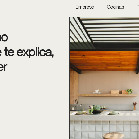
Empresa
Cocinas
P
no
te explica,
er